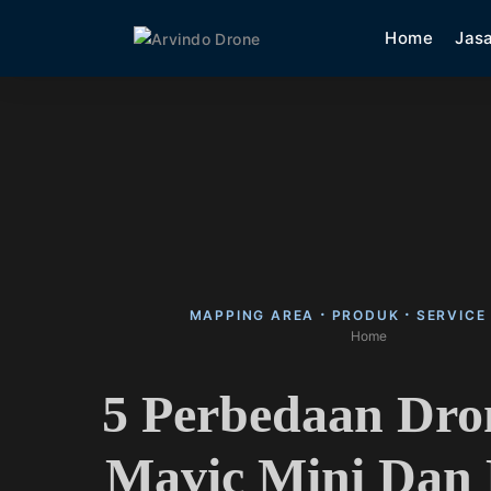
Skip
Home
Jas
to
content
MAPPING AREA
PRODUK
SERVICE
Home
5 Perbedaan Dro
Mavic Mini Dan 