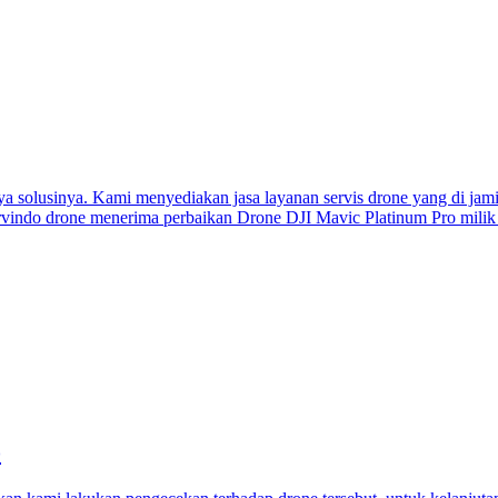
a solusinya. Kami menyediakan jasa layanan servis drone yang di ja
arvindo drone menerima perbaikan Drone DJI Mavic Platinum Pro milik
o