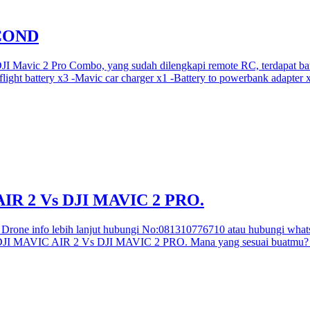
ECOND
DJI Mavic 2 Pro Combo, yang sudah dilengkapi remote RC, terdapat b
flight battery x3 -Mavic car charger x1 -Battery to powerbank adapter
 AIR 2 Vs DJI MAVIC 2 PRO.
do Drone info lebih lanjut hubungi No:081310776710 atau hubungi wh
e DJI MAVIC AIR 2 Vs DJI MAVIC 2 PRO. Mana yang sesuai buatmu? Se