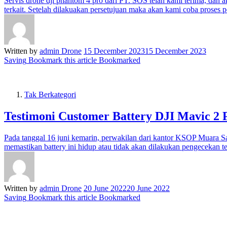
Servis drone dji phantom 4 pro dari PT. SOS telah kami terima, dan
terkait. Setelah dilakuakan persetujuan maka akan kami coba pros
Written by
admin Drone
15 December 2023
15 December 2023
Saving
Bookmark this article
Bookmarked
Tak Berkategori
Testimoni Customer Battery DJI Mavic 2 
Pada tanggal 16 juni kemarin, perwakilan dari kantor KSOP Muara Sa
memastikan battery ini hidup atau tidak akan dilakukan pengecekan t
Written by
admin Drone
20 June 2022
20 June 2022
Saving
Bookmark this article
Bookmarked