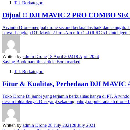
Tak Berkategori
Dijual !! DJI MAVIC 2 PRO COMBO S
Arvindo Drone menjual drone second berkualitas baik dan canggih. 
bawa. Lengkap DJI Mavic 2 Pro -Aircraft x1 -DJI RC x1 -Intelligent 
Written by
admin Drone
18 April 2024
18 April 2024
Saving
Bookmark this article
Bookmarked
Tak Berkategori
Fitur & Kualitas, Perbedaan DJI MAVIC
Toko Drone Di jambi yang terjamin berkualitas hanya di PT. Arvin
desain foldablenya. Dua yang sekarang paling populer adalah dron
Written by
admin Drone
28 July 2021
28 July 2021