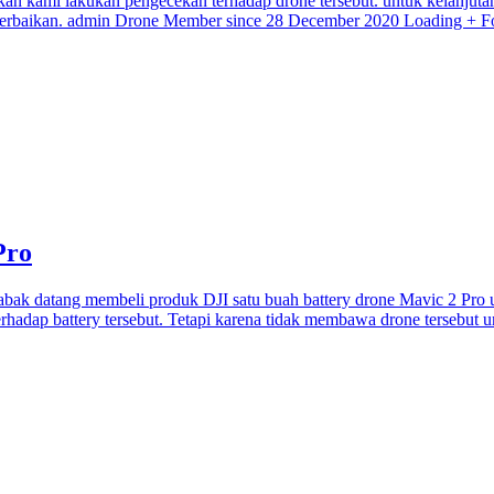
 akan kami lakukan pengecekan terhadap drone tersebut. untuk kelanj
es perbaikan. admin Drone Member since 28 December 2020 Loading + 
Pro
bak datang membeli produk DJI satu buah battery drone Mavic 2 Pro un
erhadap battery tersebut. Tetapi karena tidak membawa drone tersebut 