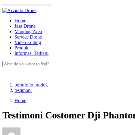
Skip
to
content
Home
Jasa Drone
Mapping Area
Service Drone
Video Editing
Produk
Informasi Terbaru
portofolio produk
testimoni
Home
Testimoni Costomer Dji Phanto