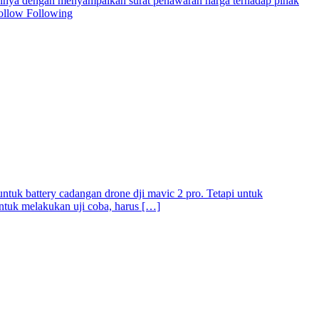
utannya dengan menyampaikan surat penawaran harga terhadap pihak
Follow Following
tuk battery cadangan drone dji mavic 2 pro. Tetapi untuk
untuk melakukan uji coba, harus […]