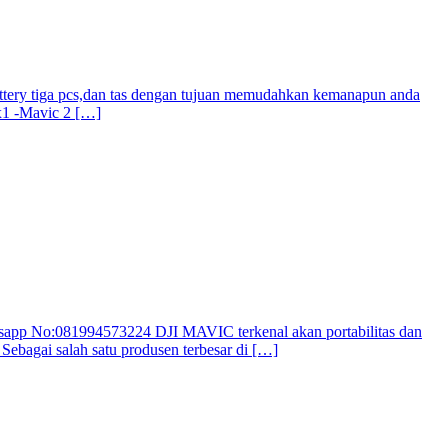
attery tiga pcs,dan tas dengan tujuan memudahkan kemanapun anda
 x1 -Mavic 2 […]
atsapp No:081994573224 DJI MAVIC terkenal akan portabilitas dan
bagai salah satu produsen terbesar di […]