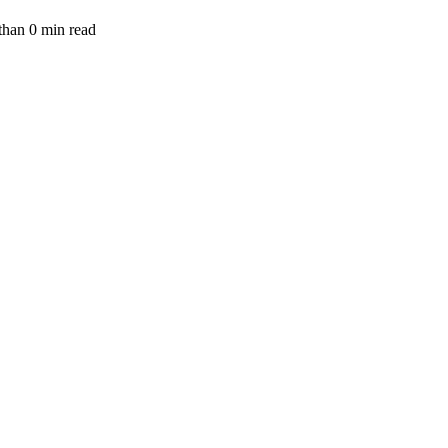
than
0
min read