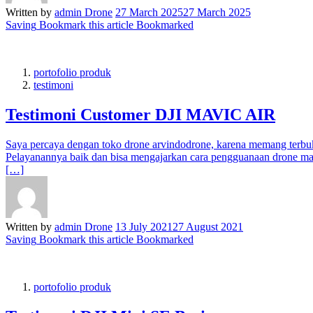
Written by
admin Drone
27 March 2025
27 March 2025
Saving
Bookmark this article
Bookmarked
portofolio produk
testimoni
Testimoni Customer DJI MAVIC AIR
Saya percaya dengan toko drone arvindodrone, karena memang terbukt
Pelayanannya baik dan bisa mengajarkan cara pengguanaan drone mavic
[…]
Written by
admin Drone
13 July 2021
27 August 2021
Saving
Bookmark this article
Bookmarked
portofolio produk