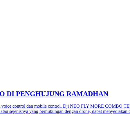
BO DI PENGHUJUNG RAMADHAN
api voice control dan mobile control. Dji NEO FLY MORE COMBO TE
atau sejenisnya yang berhubungan dengan drone, dapat menyediakan dr