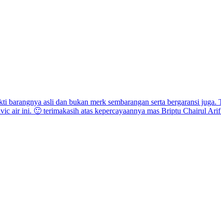
i barangnya asli dan bukan merk sembarangan serta bergaransi juga. T
 air ini. 🙂 terimakasih atas kepercayaannya mas Briptu Chairul Arif