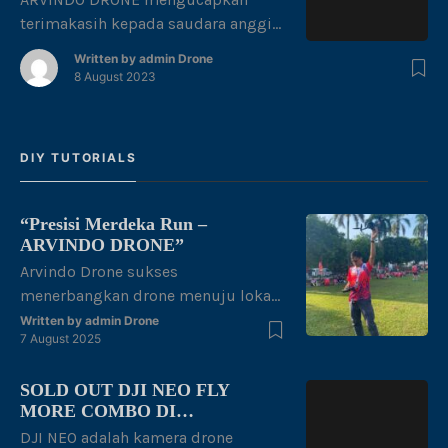
diketahui : 1. Harga sewa drone
terimakasih kepada saudara anggi
cukup bervariasi dan fleksibel
prayoga, yang telah membeli drone
Written by
admin Drone
sesuai kebutuhan customer 2.
ditoko kami 🙂 harapannya semoga
8 August 2023
Hubungi […]
barangnya selalu bermanfaat dan
menjadi hobi yang menyenangkan.
DIY TUTORIALS
“Presisi Merdeka Run –
ARVINDO DRONE”
Arvindo Drone sukses
menerbangkan drone menuju lokasi
start Runing untuk melakukan
Written by
admin Drone
7 August 2025
mapping area di halaman kantor
gubernur Jambi dengan tema
SOLD OUT DJI NEO FLY
“merdeka berlari, junjung adat tuah
MORE COMBO DI
negeri” dalam rangka kemerdekaan
PENGHUJUNG RAMADHAN
DJI NEO adalah kamera drone
Republik Indonesia ke 80 thn.