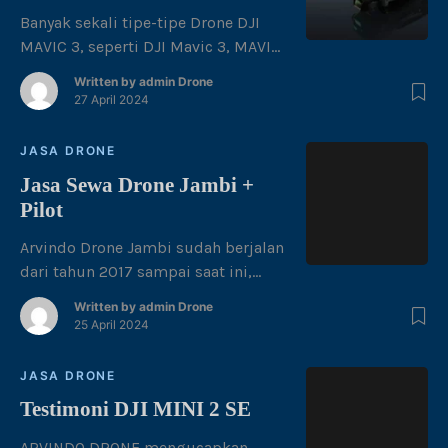
bersih dan kesejukan alam yang
Banyak sekali tipe-tipe Drone DJI
masih terjaga. Selain menikmati
MAVIC 3, seperti DJI Mavic 3, MAVIC
keindahan alamnya, kita juga
3 PRO, MAVIC 3 CINE, MAVIC 3 PRO
Written by
admin Drone
menyelam […]
CINE, DJI MAVIC 3 THERMAL, MAVIC
27 April 2024
3 ENTERPRICE. Dari drone DJI Mavic
saat ini untuk kemampuan rekam
JASA DRONE
video lebih baik dari ketiga
Jasa Sewa Drone Jambi +
kameranya bisa pilih Mavic 3 Pro
Pilot
Cine. Modus video Mavic 3 Pro Cine
[…]
Arvindo Drone Jambi sudah berjalan
dari tahun 2017 sampai saat ini,
siap membantu anda
Written by
admin Drone
menyelesaikan tugas dan
25 April 2024
kebutuhan anda yang berhubungan
dengan photo dan videography
JASA DRONE
udara. Dengan bantuan Drone dan
Testimoni DJI MINI 2 SE
Pilot terpercaya yang akan siap
bekerja sama dengan anda. Perlu
ARVINDO DRONE mengucapkan