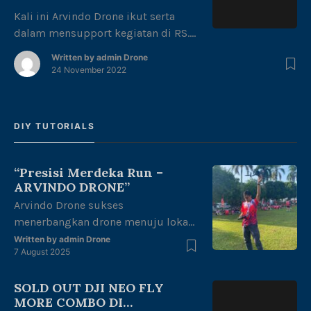
diketahui : 1. Harga sewa drone
Kali ini Arvindo Drone ikut serta
cukup bervariasi dan fleksibel
dalam mensupport kegiatan di RS.
sesuai kebutuhan customer 2.
DKT Jambi yang dilakukan pada 23
Written by
admin Drone
Hubungi […]
november kemarin. Dalam acara ini
24 November 2022
tim arvindo drone mengambil
photo sesi sesi penting yang akan di
dokumentasikan sebagai tanda
DIY TUTORIALS
bukti dan hal lainnya. Kami arvindo
drone menyediakan jasa
photography dan drone untuk
“Presisi Merdeka Run –
berbagai acara, kegiatan maupun
ARVINDO DRONE”
dokumentasi berbagai […]
Arvindo Drone sukses
menerbangkan drone menuju lokasi
start Runing untuk melakukan
Written by
admin Drone
7 August 2025
mapping area di halaman kantor
gubernur Jambi dengan tema
SOLD OUT DJI NEO FLY
“merdeka berlari, junjung adat tuah
MORE COMBO DI
negeri” dalam rangka kemerdekaan