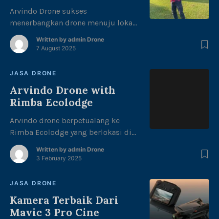
Arvindo Drone sukses
menerbangkan drone menuju lokasi
start Runing untuk melakukan
Written by
admin Drone
mapping area di halaman kantor
7 August 2025
gubernur Jambi dengan tema
“merdeka berlari, junjung adat tuah
JASA DRONE
negeri” dalam rangka kemerdekaan
Arvindo Drone with
Republik Indonesia ke 80 thn.
Rimba Ecolodge
Dengan di ikuti oleh berbagai
kalangan mulai dari anak-anak,
Arvindo drone berpetualang ke
remaja, dewasa hingga lansia juga
Rimba Ecolodge yang berlokasi di
memeriahkan acara ini.
Muaro Duo Bay, Tlk. Kabung sel,
Written by
admin Drone
Kec, Bungus Tlk Kabung, Kota
3 February 2025
Padang, Sumatera barat. Arvindo
Drone memulai hari di rimba
JASA DRONE
ecolodge dengan menikmati
Kamera Terbaik Dari
keindahan alam yang terhampar
Mavic 3 Pro Cine
luas dengan pasir pantai yang