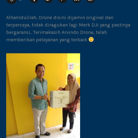
Alhamdulilah, Drone disini dijamin original dan
terpercaya, tidak diragukan lagi Merk DJI yang pastinya
bergaransi, Terimakasih Arvindo Drone, telah
memberikan pelayanan yang terbaik