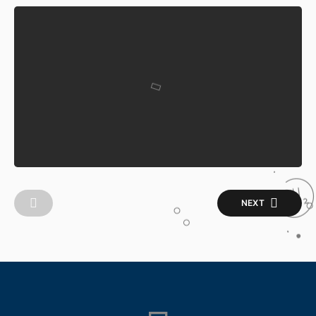
TAK BERKATEGORI
Review DJI PHANTOM 3
PRO
Written by
admin Drone
26 July 2021
NEXT