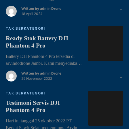
2 Pro Combo, yang sudah dilengkapi
Written by
admin Drone
remote RC, terdapat battery tiga pcs,dan
18 April 2024
tas dengan tujuan memudahkan
kemanapun anda bawa. Lengkap DJI
TAK BERKATEGORI
Mavic 2 Pro -Aircraft x1 -DJI RC x1 -
Ready Stok Battery DJI
Intelligent flight battery x3 -Mavic car
Phantom 4 Pro
charger x1 -Battery to powerbank adapter
x1 -Mavic 2 […]
Battery DJI Phantom 4 Pro tersedia di
arvindodrone Jambi. Kami menyediakan
battery drone DJI PHANTOM 4 PRO
Written by
admin Drone
yang bisa anda miliki dan dapatkan di
29 November 2022
toko kami arvindodrone Jambi, melayani
kebutuhan anda dengan berbagai macam
TAK BERKATEGORI
tipe dan jenis drone DJI, yang juga bisa
Testimoni Servis DJI
menerima Jasa sewa drone dan servis
Phantom 4 Pro
drone DJI. Battery Phantom 4 Pro * […]
Hari ini tanggal 25 oktober 2022 PT.
Berkat Sawit Sejati mengunjungi Arvindo