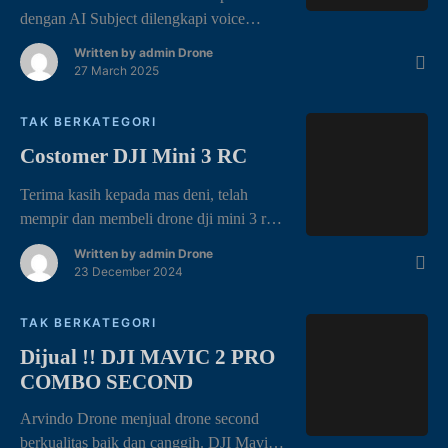
RAMADHAN
dengan AI Subject dilengkapi voice
control dan mobile control. Dji NEO FLY
Written by
admin Drone
MORE COMBO TERJUAL HABIS Di
27 March 2025
akhir penghujung bulan ramadhan tahun
ini. Arvindo Drone sangat senang bisa
TAK BERKATEGORI
bersama para pecinta photography atau
Costomer DJI Mini 3 RC
sejenisnya yang berhubungan dengan
drone, dapat menyediakan drone yang
Terima kasih kepada mas deni, telah
anda inginkan adalah salah satu kepuasan
mempir dan membeli drone dji mini 3 rc
tersendiri […]
di arvindo drone jambi. semoga
Written by
admin Drone
barangnya awet dan bermanfaat ya. DJI
23 December 2024
Mini 3 Basic (DJI RC) DJI Mini 3 adalah
drone kamera yang ringkas dan sangat
TAK BERKATEGORI
ringan yang dibuat untuk petualangan. Ini
Dijual !! DJI MAVIC 2 PRO
menampilkan masa pakai baterai yang
COMBO SECOND
lebih lama, video 4K […]
Arvindo Drone menjual drone second
berkualitas baik dan canggih. DJI Mavic