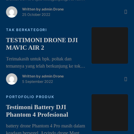
Drone untuk melakukan perbaikan pada 1
Written by
admin Drone
set unit drone dji Phantom 4 Pro yang
25 October 2022
mengalami kerusakan berupa Kamera
pada drone tidak berfungsi, layar gelap
TAK BERKATEGORI
dengan keterangan “Camera sensor error”
TESTIMONI DRONE DJI
(Hardware Malfunction Contact DJI
MAVIC AIR 2
Support for Repairs). Untuk melakukan
perbaikan pada drone phantom 4, […]
Terimakasih untuk bpk. poltak dan
temannya yang telah berkunjung ke toko
Arvindo Drone untuk berkelana mencari
Written by
admin Drone
tahu informasi tentang drone yang kami
5 September 2022
jual. Dji Mavic Air 2 Basic yang kami
jual diberbagai media seperti,
PORTOFOLIO PRODUK
FACEBOOK, INSTAGRAM, dan Shere
Testimoni Battery DJI
lainnya.. Setelah itu tertarik untuk
Phantom 4 Profesional
mengambilnya. Semoga barangnya
bermanfaat selalu ya pak.. 🙂 Dronenya
battery drone Phantom 4 Pro masih dalam
mantap 🙂
keadaan bersegel. Arvindo drone Mantap