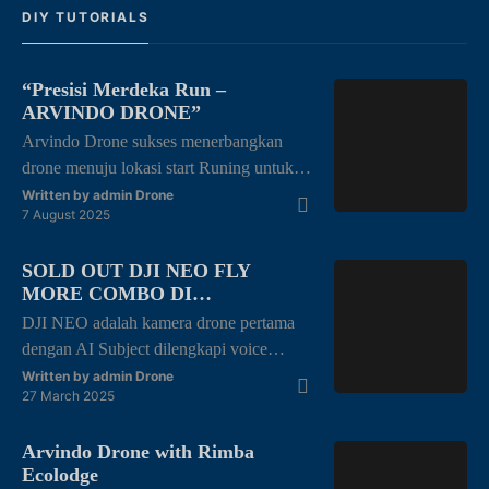
DIY TUTORIALS
“Presisi Merdeka Run –
ARVINDO DRONE”
Arvindo Drone sukses menerbangkan
drone menuju lokasi start Runing untuk
melakukan mapping area di halaman
Written by
admin Drone
7 August 2025
kantor gubernur Jambi dengan tema
“merdeka berlari, junjung adat tuah
SOLD OUT DJI NEO FLY
negeri” dalam rangka kemerdekaan
MORE COMBO DI
Republik Indonesia ke 80 thn. Dengan di
PENGHUJUNG RAMADHAN
DJI NEO adalah kamera drone pertama
ikuti oleh berbagai kalangan mulai dari
dengan AI Subject dilengkapi voice
anak-anak, remaja, dewasa hingga lansia
control dan mobile control. Dji NEO FLY
juga memeriahkan acara ini.
Written by
admin Drone
27 March 2025
MORE COMBO TERJUAL HABIS Di
akhir penghujung bulan ramadhan tahun
Arvindo Drone with Rimba
ini. Arvindo Drone sangat senang bisa
Ecolodge
bersama para pecinta photography atau