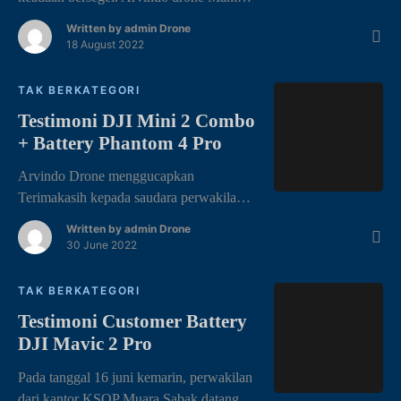
🙂 . Ungkapan rasa terimaksih kepada Pt.
Written by
admin Drone
Berca Buana Sakti yang telah membeli
18 August 2022
produk DJI di TOKO DRONE JAMBI
Arvindo Drone Semoga barangnya awet
TAK BERKATEGORI
dan bermanfaat untuk kebutuhan drone
Testimoni DJI Mini 2 Combo
dan lainnya.
+ Battery Phantom 4 Pro
Arvindo Drone menggucapkan
Terimakasih kepada saudara perwakilan
dari PT. Endah Bangun Negara
Written by
admin Drone
Consultant telah percaya membeli produk
30 June 2022
drone DJI di toko kami 🙂 Harapannya
kami bisa selalu memberikan yang terbaik
TAK BERKATEGORI
untuk pelayanan konsumen.. Dan juga
Testimoni Customer Battery
semoga barang yang di beli bisa terus
DJI Mavic 2 Pro
bermanfaat dengan baik dan awet untuk
dipakai. . . Sukses terus Arvindo Drone
Pada tanggal 16 juni kemarin, perwakilan
[…]
dari kantor KSOP Muara Sabak datang