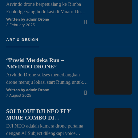
Arvindo drone berpetualang ke Rimba
sejenisnya yang berhubungan dengan
Ecolodge yang berlokasi di Muaro Duo
drone, dapat menyediakan drone yang
Bay, Tlk. Kabung sel, Kec, Bungus Tlk
anda inginkan adalah salah satu kepuasan
Written by
admin Drone
3 February 2025
Kabung, Kota Padang, Sumatera barat.
tersendiri […]
Arvindo Drone memulai hari di rimba
ART & DESIGN
ecolodge dengan menikmati keindahan
alam yang terhampar luas dengan pasir
pantai yang bersih dan kesejukan alam
“Presisi Merdeka Run –
yang masih terjaga. Selain menikmati
ARVINDO DRONE”
keindahan alamnya, kita juga menyelam
Arvindo Drone sukses menerbangkan
[…]
drone menuju lokasi start Runing untuk
melakukan mapping area di halaman
Written by
admin Drone
7 August 2025
kantor gubernur Jambi dengan tema
“merdeka berlari, junjung adat tuah
SOLD OUT DJI NEO FLY
negeri” dalam rangka kemerdekaan
MORE COMBO DI
Republik Indonesia ke 80 thn. Dengan di
PENGHUJUNG RAMADHAN
DJI NEO adalah kamera drone pertama
ikuti oleh berbagai kalangan mulai dari
dengan AI Subject dilengkapi voice
anak-anak, remaja, dewasa hingga lansia