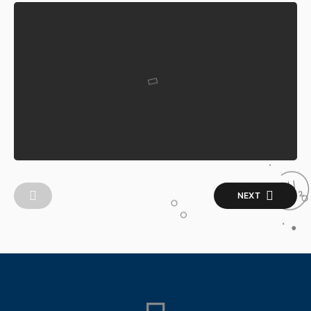
TAK BERKATEGORI
Testimoni Customer Battery
DJI Mavic 2 Pro
Written by
admin Drone
20 June 2022
NEXT