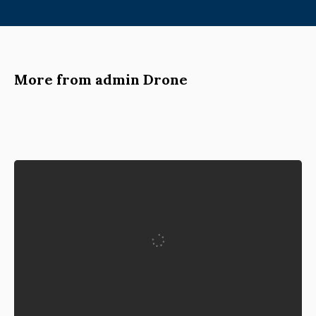
More from admin Drone
TAK BERKATEGORI
Dijual !! DJI MAVIC 2
PRO COMBO SECOND
Written by
admin Drone
18 April 2024