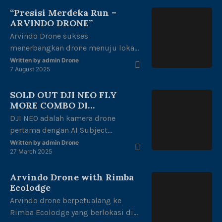
jenis-jenis drone DJI dengan cepat,
“Presisi Merdeka Run –
mulai dari yang cocok untuk
ARVINDO DRONE”
pemula, sebagai mainan yang […]
Arvindo Drone sukses
menerbangkan drone menuju lokasi
start Runing untuk melakukan
Written by
admin Drone
7 August 2025
mapping area di halaman kantor
gubernur Jambi dengan tema
SOLD OUT DJI NEO FLY
“merdeka berlari, junjung adat tuah
MORE COMBO DI
negeri” dalam rangka kemerdekaan
PENGHUJUNG RAMADHAN
DJI NEO adalah kamera drone
Republik Indonesia ke 80 thn.
pertama dengan AI Subject
Dengan di ikuti oleh berbagai
dilengkapi voice control dan mobile
kalangan mulai dari anak-anak,
Written by
admin Drone
27 March 2025
control. Dji NEO FLY MORE COMBO
remaja, dewasa hingga lansia juga
TERJUAL HABIS Di akhir
memeriahkan acara ini.
Arvindo Drone with Rimba
penghujung bulan ramadhan tahun
Ecolodge
ini. Arvindo Drone sangat senang
Arvindo drone berpetualang ke
bisa bersama para pecinta
Rimba Ecolodge yang berlokasi di
photography atau sejenisnya yang