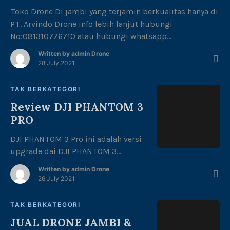
Toko Drone Di jambi yang terjamin berkualitas hanya di
PT. Arvindo Drone info lebih lanjut hubungi
No:081310776710 atau hubungi whatsapp
No:081994573224 DJI MAVIC terkenal akan portabilitas
Written by
admin Drone
dan desain foldablenya. Dua yang sekarang paling
28 July 2021
populer adalah drone DJI MAVIC AIR 2 Vs DJI MAVIC 2
PRO. Mana yang sesuai buatmu? Sebagai salah satu
TAK BERKATEGORI
produsen terbesar di […]
Review DJI PHANTOM 3
PRO
DJI PHANTOM 3 Pro ini adalah versi
upgrade dai DJI PHANTOM 3
Standard dan Versi DJI PHANTOM 3
Written by
admin Drone
Advanced. Namun, Di Lini DJI
26 July 2021
Phantom 3, ini bukanlah versi
tertinggi. Karena diatas ini, masih
TAK BERKATEGORI
ada DJI PHANTON 3 Professional 4K
JUAL DRONE JAMBI &
yang sudah mengusung kamera 4K.