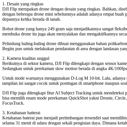
1. Desain yang ringkas
DJI Flip merupakan drone dengan desain yang ringkas. Bahkan, diseb
dengan beberapa drone mini sebelumnya adalah adanya empat buah pe
depannya ketika berada di tanah.
Bobot drone yang hanya 249 gram saja menjadikannya sangat fleksibel
membuka drone itu juga akan menyalakan dan mengaktifkannya secara
Pelindung baling-baling drone dibuat menggunakan bahan polikarbona
Begitu pun untuk melakukan pendaratan di area dengan landasan yang
2. Kamera kualitas unggul
Berikutnya di sektor kamera, DJI Flip dilengkapi dengan sensor ka
Sedangkan untuk perekaman slow motion berada di angka 4K/100fps. 
Untuk mode warnanya menggunakan D-Log M 10-bit. Lalu, adanya se
tampilan ini sangat cocok untuk postingan di smartphone maupun so
DJI Flip juga dilengkapi fitur AI Subject Tracking untuk mendeteksi
bisa memilih enam mode perekaman QuickShot yakni Dronie, Circle, R
FocusTrack.
3. Ketahanan batterai
Ketahanan baterai pun menjadi pertimbangan tersendiri saat memilihn
selama 31 menit di udara dengan sekali pengisian daya. Dimana ketah