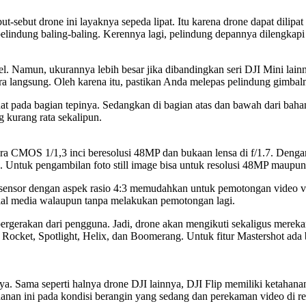
ut-sebut drone ini layaknya sepeda lipat. Itu karena drone dapat dili
lindung baling-baling. Kerennya lagi, pelindung depannya dilengkapi
. Namun, ukurannya lebih besar jika dibandingkan seri DJI Mini lainnya
 langsung. Oleh karena itu, pastikan Anda melepas pelindung gimbal
t pada bagian tepinya. Sedangkan di bagian atas dan bawah dari bahan
 kurang rata sekalipun.
mera CMOS 1/1,3 inci beresolusi 48MP dan bukaan lensa di f/1.7. Den
Untuk pengambilan foto still image bisa untuk resolusi 48MP maupun
nsor dengan aspek rasio 4:3 memudahkan untuk pemotongan video ver
sial media walaupun tanpa melakukan pemotongan lagi.
 pergerakan dari pengguna. Jadi, drone akan mengikuti sekaligus mere
ocket, Spotlight, Helix, dan Boomerang. Untuk fitur Mastershot ada 
ya. Sama seperti halnya drone DJI lainnya, DJI Flip memiliki ketahan
anan ini pada kondisi berangin yang sedang dan perekaman video di re