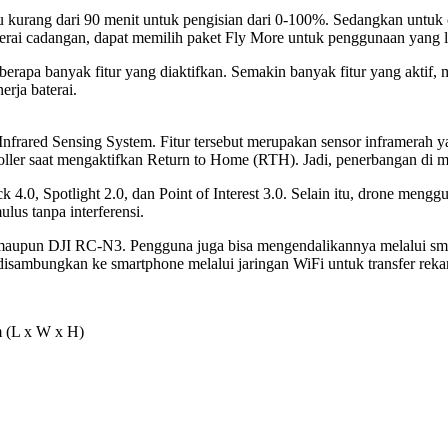
rang dari 90 menit untuk pengisian dari 0-100%. Sedangkan untuk co
erai cadangan, dapat memilih paket Fly More untuk penggunaan yang 
seberapa banyak fitur yang diaktifkan. Semakin banyak fitur yang aktif
erja baterai.
nfrared Sensing System. Fitur tersebut merupakan sensor inframerah
ontroller saat mengaktifkan Return to Home (RTH). Jadi, penerbangan di
k 4.0, Spotlight 2.0, dan Point of Interest 3.0. Selain itu, drone m
us tanpa interferensi.
aupun DJI RC-N3. Pengguna juga bisa mengendalikannya melalui smar
 disambungkan ke smartphone melalui jaringan WiFi untuk transfer reka
m (L x W x H)