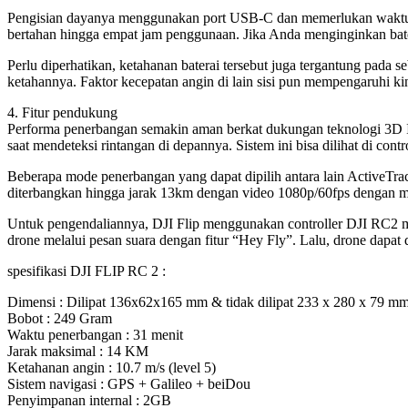
Pengisian dayanya menggunakan port USB-C dan memerlukan waktu ku
bertahan hingga empat jam penggunaan. Jika Anda menginginkan bat
Perlu diperhatikan, ketahanan baterai tersebut juga tergantung pada 
ketahannya. Faktor kecepatan angin di lain sisi pun mempengaruhi kin
4. Fitur pendukung
Performa penerbangan semakin aman berkat dukungan teknologi 3D I
saat mendeteksi rintangan di depannya. Sistem ini bisa dilihat di c
Beberapa mode penerbangan yang dapat dipilih antara lain ActiveTrac
diterbangkan hingga jarak 13km dengan video 1080p/60fps dengan mul
Untuk pengendaliannya, DJI Flip menggunakan controller DJI RC2 m
drone melalui pesan suara dengan fitur “Hey Fly”. Lalu, drone dapat
spesifikasi DJI FLIP RC 2 :
Dimensi : Dilipat 136x62x165 mm & tidak dilipat 233 x 280 x 79 m
Bobot : 249 Gram
Waktu penerbangan : 31 menit
Jarak maksimal : 14 KM
Ketahanan angin : 10.7 m/s (level 5)
Sistem navigasi : GPS + Galileo + beiDou
Penyimpanan internal : 2GB