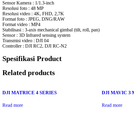
Sensor Kamera : 1/1.3-inch
Resolusi foto : 48 MP
Resolusi video : 4K, FHD, 2,7K
Format foto : JPEG, DNG/RAW
Format video : MP4
Stabilisasi : 3-axis mechanical gimbal (tilt, roll, pan)
Sensor : 3D Infrared sensing system
Transmisi video : DJI 04
Controller : DJI RC2, DJI RC-N2
Spesifikasi Product
Related products
DJI MATRICE 4 SERIES
DJI MAVIC 3
Read more
Read more