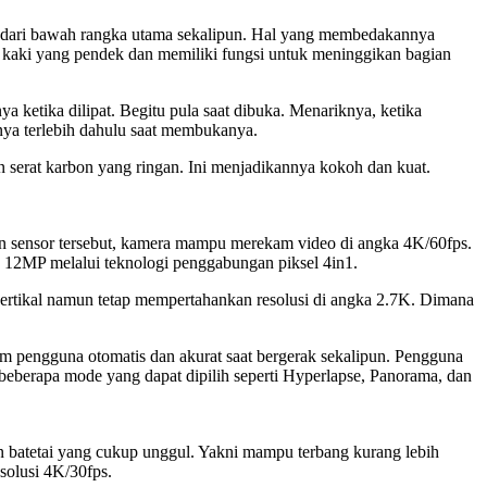
pat dari bawah rangka utama sekalipun. Hal yang membedakannya
 kaki yang pendek dan memiliki fungsi untuk meninggikan bagian
 ketika dilipat. Begitu pula saat dibuka. Menariknya, ketika
nya terlebih dahulu saat membukanya.
 serat karbon yang ringan. Ini menjadikannya kokoh dan kuat.
gan sensor tersebut, kamera mampu merekam video di angka 4K/60fps.
 12MP melalui teknologi penggabungan piksel 4in1.
tikal namun tetap mempertahankan resolusi di angka 2.7K. Dimana
kam pengguna otomatis dan akurat saat bergerak sekalipun. Pengguna
beberapa mode yang dapat dipilih seperti Hyperlapse, Panorama, dan
an batetai yang cukup unggul. Yakni mampu terbang kurang lebih
solusi 4K/30fps.