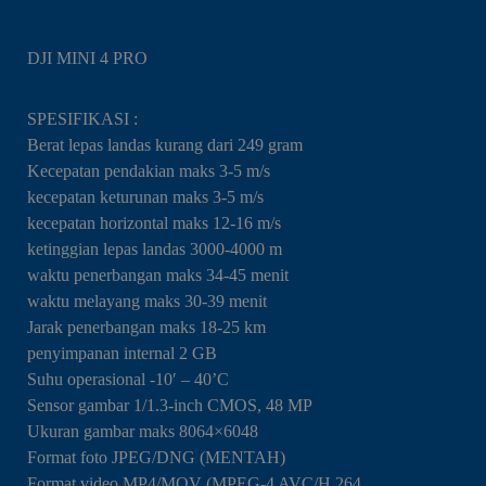
DJI MINI 4 PRO
SPESIFIKASI :
Berat lepas landas kurang dari 249 gram
Kecepatan pendakian maks 3-5 m/s
kecepatan keturunan maks 3-5 m/s
kecepatan horizontal maks 12-16 m/s
ketinggian lepas landas 3000-4000 m
waktu penerbangan maks 34-45 menit
waktu melayang maks 30-39 menit
Jarak penerbangan maks 18-25 km
penyimpanan internal 2 GB
Suhu operasional -10′ – 40’C
Sensor gambar 1/1.3-inch CMOS, 48 MP
Ukuran gambar maks 8064×6048
Format foto JPEG/DNG (MENTAH)
Format video MP4/MOV (MPEG-4 AVC/H.264,