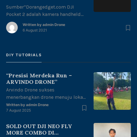
Sumber”Dorangedget.com DJI
Pocket 2 adalah kamera handheld
atau kamera pocket DJI generasi ke
Written by
admin Drone
dua dengan stabilizer tiga sumbu
6 August 2021
built-in. Memiliki bentuk dan
ukuran yang sama dengan generasi
sebelumnya yaitu Osmo Pocket.
DIY TUTORIALS
Namun dengan sensor yang lebih
besar, lensa yang lebih lebar, sistem
auto fokus yang lebih baik, lebih
“Presisi Merdeka Run –
banyak mikrofon serta kemampuan
ARVINDO DRONE”
menggambil foto dan […]
Arvindo Drone sukses
menerbangkan drone menuju lokasi
start Runing untuk melakukan
Written by
admin Drone
7 August 2025
mapping area di halaman kantor
gubernur Jambi dengan tema
SOLD OUT DJI NEO FLY
“merdeka berlari, junjung adat tuah
MORE COMBO DI
negeri” dalam rangka kemerdekaan