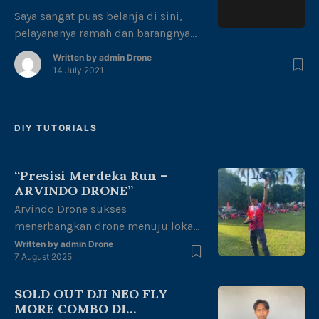
Saya sangat puas belanja di sini,
pelayananya ramah dan barangnya
sesuai dengan kebutuhan saya. saya
Written by
admin Drone
membeli DJI POCKET 2 CRETOR
14 July 2021
COMBO di ArvidoDrone karna saya
telah percaya pada toko ini. Karna
banyak bukti – buktinya yang saya
DIY TUTORIALS
lihat dimedia sosial “DEDY
DARMAWAN” Terimakasih atas
kepercayaannya mas dedy, telah
“Presisi Merdeka Run –
membeli drone di toko kami,
ARVINDO DRONE”
semoga barangnya […]
Arvindo Drone sukses
menerbangkan drone menuju lokasi
start Runing untuk melakukan
Written by
admin Drone
7 August 2025
mapping area di halaman kantor
gubernur Jambi dengan tema
SOLD OUT DJI NEO FLY
“merdeka berlari, junjung adat tuah
MORE COMBO DI
negeri” dalam rangka kemerdekaan