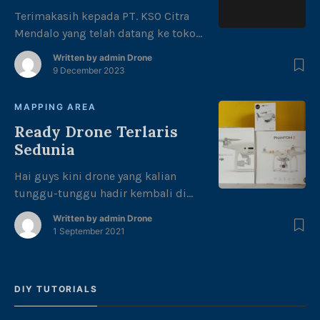
Terimakasih kepada PT. KSO Citra
Mendalo yang telah datang ke toko
kami dengan membeli produk
Written by
admin Drone
battery DJI PHANTOM 4 PRO.
9 December 2023
Semoga barangnya bermanfaat dan
tahan lama. 🙂
MAPPING AREA
Ready Drone Terlaris
Sedunia
Hai guys kini drone yang kalian
tunggu-tunggu hadir kembali di
toko kami. Dengan berbagai macam
Written by
admin Drone
tipe drone DJI yang kalian inginkan.
1 September 2021
Ini dia berbagai macam drone DJI
yang telah ready diantaranya: – DJI
Phantom 3 pro DJI Phantom 3 pro
DIY TUTORIALS
ini adalah versi upgrade dari DJI
Phantom 3 standar dan versi DJI