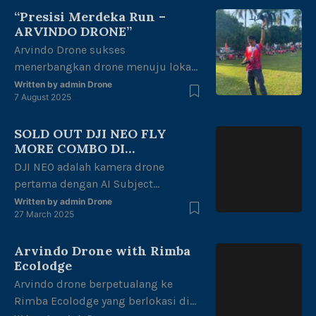
Phantom 3 advance. […]
“Presisi Merdeka Run –
ARVINDO DRONE”
Arvindo Drone sukses
menerbangkan drone menuju lokasi
start Runing untuk melakukan
Written by
admin Drone
7 August 2025
mapping area di halaman kantor
gubernur Jambi dengan tema
SOLD OUT DJI NEO FLY
“merdeka berlari, junjung adat tuah
MORE COMBO DI
negeri” dalam rangka kemerdekaan
PENGHUJUNG RAMADHAN
DJI NEO adalah kamera drone
Republik Indonesia ke 80 thn.
pertama dengan AI Subject
Dengan di ikuti oleh berbagai
dilengkapi voice control dan mobile
kalangan mulai dari anak-anak,
Written by
admin Drone
27 March 2025
control. Dji NEO FLY MORE COMBO
remaja, dewasa hingga lansia juga
TERJUAL HABIS Di akhir
memeriahkan acara ini.
Arvindo Drone with Rimba
penghujung bulan ramadhan tahun
Ecolodge
ini. Arvindo Drone sangat senang
Arvindo drone berpetualang ke
bisa bersama para pecinta
Rimba Ecolodge yang berlokasi di
photography atau sejenisnya yang