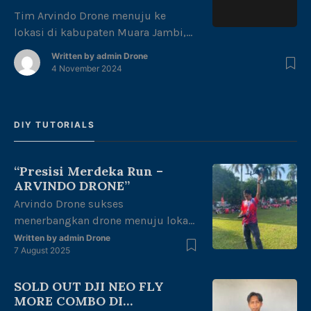
Jambi
Tim Arvindo Drone menuju ke
lokasi di kabupaten Muara Jambi,
provinsi Jambi bersama pihak PUPR
Written by
admin Drone
Muara Jambi dalam melakukan
4 November 2024
pemantauan perbaikan jalan di
lokasi tersebut. Terima kasih telah
percaya pada tim kami. Arvindo
DIY TUTORIALS
drone jasa sewa drone jasa servis
drone info lebih dekat :
081994573224
“Presisi Merdeka Run –
ARVINDO DRONE”
Arvindo Drone sukses
menerbangkan drone menuju lokasi
start Runing untuk melakukan
Written by
admin Drone
7 August 2025
mapping area di halaman kantor
gubernur Jambi dengan tema
SOLD OUT DJI NEO FLY
“merdeka berlari, junjung adat tuah
MORE COMBO DI
negeri” dalam rangka kemerdekaan