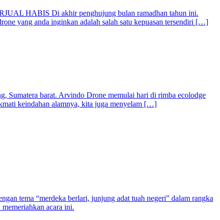
RJUAL HABIS Di akhir penghujung bulan ramadhan tahun ini.
one yang anda inginkan adalah salah satu kepuasan tersendiri […]
, Sumatera barat. Arvindo Drone memulai hari di rimba ecolodge
ikmati keindahan alamnya, kita juga menyelam […]
gan tema “merdeka berlari, junjung adat tuah negeri” dalam rangka
a memeriahkan acara ini.