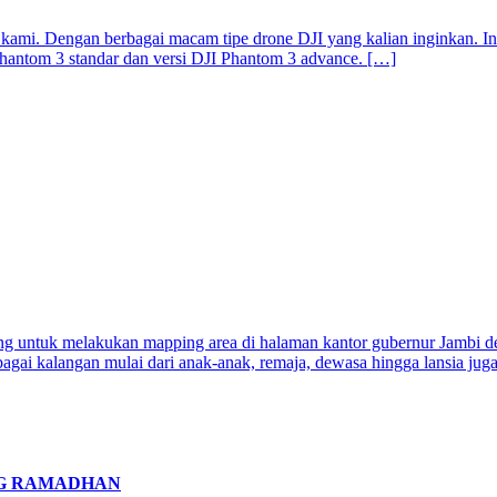
 kami. Dengan berbagai macam tipe drone DJI yang kalian inginkan. In
Phantom 3 standar dan versi DJI Phantom 3 advance. […]
g untuk melakukan mapping area di halaman kantor gubernur Jambi den
agai kalangan mulai dari anak-anak, remaja, dewasa hingga lansia jug
NG RAMADHAN