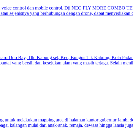
api voice control dan mobile control. Dji NEO FLY MORE COMBO TE
atau sejenisnya yang berhubungan dengan drone, dapat menyediakan dr
uaro Duo Bay, Tlk. Kabung sel, Kec, Bungus Tlk Kabung, Kota Padang
pantai yang bersih dan kesejukan alam yang masih terjaga. Selain men
g untuk melakukan mapping area di halaman kantor gubernur Jambi den
agai kalangan mulai dari anak-anak, remaja, dewasa hingga lansia jug