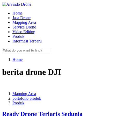
Skip
to
Home
content
Jasa Drone
Mapping Area
Service Drone
Video Editing
Produk
Informasi Terbaru
Home
berita drone DJI
Mapping Area
portofolio produk
Produk
Ready Drone Terlaris Sedunia