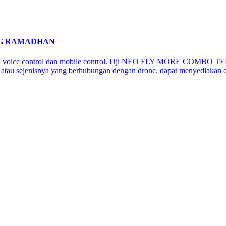
NG RAMADHAN
api voice control dan mobile control. Dji NEO FLY MORE COMBO TE
atau sejenisnya yang berhubungan dengan drone, dapat menyediakan dr