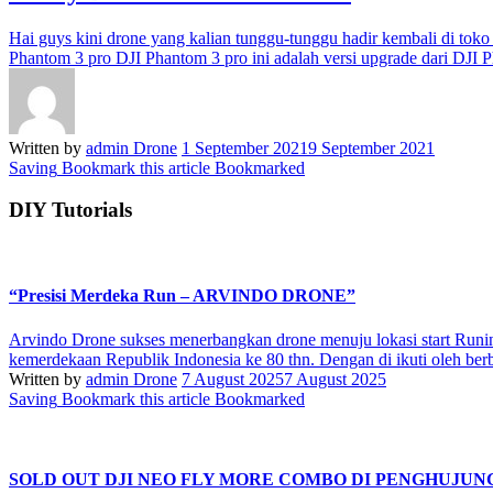
Hai guys kini drone yang kalian tunggu-tunggu hadir kembali di toko
Phantom 3 pro DJI Phantom 3 pro ini adalah versi upgrade dari DJI 
Written by
admin Drone
1 September 2021
9 September 2021
Saving
Bookmark this article
Bookmarked
DIY Tutorials
“Presisi Merdeka Run – ARVINDO DRONE”
Arvindo Drone sukses menerbangkan drone menuju lokasi start Runin
kemerdekaan Republik Indonesia ke 80 thn. Dengan di ikuti oleh berb
Written by
admin Drone
7 August 2025
7 August 2025
Saving
Bookmark this article
Bookmarked
SOLD OUT DJI NEO FLY MORE COMBO DI PENGHUJU