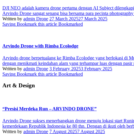
DJI NEO adalah kamera drone pertama dengan AI Subject dilengk
Arvindo Drone sangat senang bisa bersama para pecinta photography 
Written by
admin Drone
27 March 2025
27 March 2025
Saving
Bookmark this article
Bookmarked
Arvindo Drone with Rimba Ecolodge
Arvindo drone berpetualang ke Rimba Ecolodge yang berlokasi di M
dengan menikmati keindahan alam yang terhampar luas dengan pasir 
Written by
admin Drone
3 February 2025
3 February 2025
Saving
Bookmark this article
Bookmarked
Art & Design
“Presisi Merdeka Run – ARVINDO DRONE”
Arvindo Drone sukses menerbangkan drone menuju lokasi start Runin
kemerdekaan Republik Indonesia ke 80 thn. Dengan di ikuti oleh berb
Written by
admin Drone
7 August 2025
7 August 2025