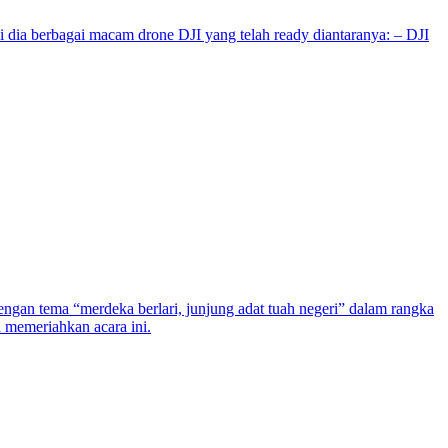
i dia berbagai macam drone DJI yang telah ready diantaranya: – DJI
gan tema “merdeka berlari, junjung adat tuah negeri” dalam rangka
a memeriahkan acara ini.