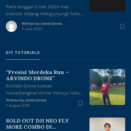
Pada tanggal 5 mei 2023 mas
subroto datang mengunjungi toko
drone Arvindo Drone Jambi, dan
Written by
admin Drone
menyukai produk yang tersedia
7 June 2023
ditoko kami. Drone DJI Mini 2 SE
yang tersedia ditoko kita siap di
angkut oleh mas Subroto dengan
DIY TUTORIALS
spesifikasi yang menghasilkan
gambar yang baik. Dengan resolusi
gambar 4K, mudah dibawa
“Presisi Merdeka Run –
berpergian karena berat drone hanya
ARVINDO DRONE”
249 […]
Arvindo Drone sukses
menerbangkan drone menuju lokasi
start Runing untuk melakukan
Written by
admin Drone
7 August 2025
mapping area di halaman kantor
gubernur Jambi dengan tema
SOLD OUT DJI NEO FLY
“merdeka berlari, junjung adat tuah
MORE COMBO DI
negeri” dalam rangka kemerdekaan