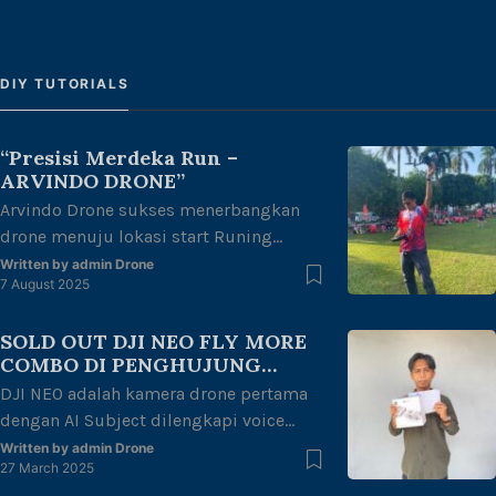
DIY TUTORIALS
“Presisi Merdeka Run –
ARVINDO DRONE”
Arvindo Drone sukses menerbangkan
drone menuju lokasi start Runing
untuk melakukan mapping area di
Written by
admin Drone
7 August 2025
halaman kantor gubernur Jambi dengan
tema “merdeka berlari, junjung adat
SOLD OUT DJI NEO FLY MORE
tuah negeri” dalam rangka
COMBO DI PENGHUJUNG
kemerdekaan Republik Indonesia ke 80
RAMADHAN
DJI NEO adalah kamera drone pertama
thn. Dengan di ikuti oleh berbagai
dengan AI Subject dilengkapi voice
kalangan mulai dari anak-anak, remaja,
control dan mobile control. Dji NEO FLY
dewasa hingga lansia juga
Written by
admin Drone
27 March 2025
MORE COMBO TERJUAL HABIS Di akhir
memeriahkan acara ini.