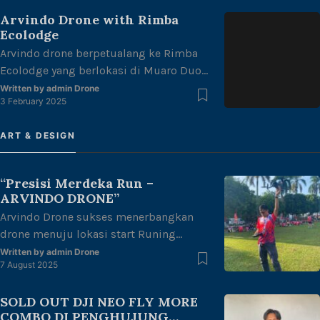
penghujung bulan ramadhan tahun ini.
Arvindo Drone with Rimba
Arvindo Drone sangat senang bisa
Ecolodge
bersama para pecinta photography atau
Arvindo drone berpetualang ke Rimba
sejenisnya yang berhubungan dengan
Ecolodge yang berlokasi di Muaro Duo
drone, dapat menyediakan drone yang
Bay, Tlk. Kabung sel, Kec, Bungus Tlk
anda inginkan adalah salah satu
Written by
admin Drone
3 February 2025
Kabung, Kota Padang, Sumatera barat.
kepuasan tersendiri […]
Arvindo Drone memulai hari di rimba
ART & DESIGN
ecolodge dengan menikmati keindahan
alam yang terhampar luas dengan pasir
pantai yang bersih dan kesejukan alam
“Presisi Merdeka Run –
yang masih terjaga. Selain menikmati
ARVINDO DRONE”
keindahan alamnya, kita juga menyelam
Arvindo Drone sukses menerbangkan
[…]
drone menuju lokasi start Runing
untuk melakukan mapping area di
Written by
admin Drone
7 August 2025
halaman kantor gubernur Jambi dengan
tema “merdeka berlari, junjung adat
SOLD OUT DJI NEO FLY MORE
tuah negeri” dalam rangka
COMBO DI PENGHUJUNG
kemerdekaan Republik Indonesia ke 80