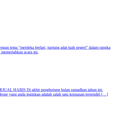
gan tema “merdeka berlari, junjung adat tuah negeri” dalam rangka
a memeriahkan acara ini.
RJUAL HABIS Di akhir penghujung bulan ramadhan tahun ini.
one yang anda inginkan adalah salah satu kepuasan tersendiri […]