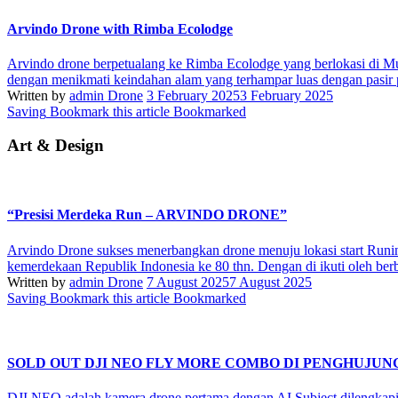
Arvindo Drone with Rimba Ecolodge
Arvindo drone berpetualang ke Rimba Ecolodge yang berlokasi di M
dengan menikmati keindahan alam yang terhampar luas dengan pasir 
Written by
admin Drone
3 February 2025
3 February 2025
Saving
Bookmark this article
Bookmarked
Art & Design
“Presisi Merdeka Run – ARVINDO DRONE”
Arvindo Drone sukses menerbangkan drone menuju lokasi start Runin
kemerdekaan Republik Indonesia ke 80 thn. Dengan di ikuti oleh berb
Written by
admin Drone
7 August 2025
7 August 2025
Saving
Bookmark this article
Bookmarked
SOLD OUT DJI NEO FLY MORE COMBO DI PENGHUJU
DJI NEO adalah kamera drone pertama dengan AI Subject dilengk