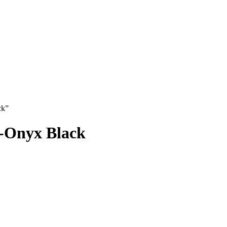
ck”
-Onyx Black