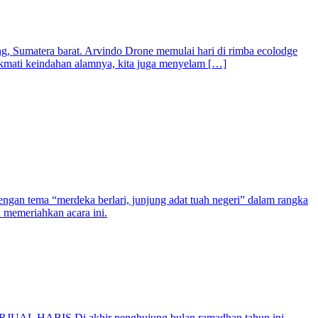
, Sumatera barat. Arvindo Drone memulai hari di rimba ecolodge
ikmati keindahan alamnya, kita juga menyelam […]
gan tema “merdeka berlari, junjung adat tuah negeri” dalam rangka
a memeriahkan acara ini.
RJUAL HABIS Di akhir penghujung bulan ramadhan tahun ini.