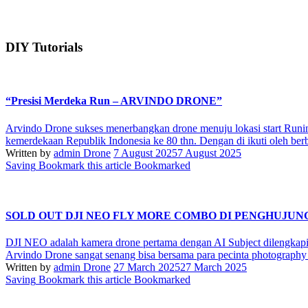
DIY Tutorials
“Presisi Merdeka Run – ARVINDO DRONE”
Arvindo Drone sukses menerbangkan drone menuju lokasi start Runin
kemerdekaan Republik Indonesia ke 80 thn. Dengan di ikuti oleh berb
Written by
admin Drone
7 August 2025
7 August 2025
Saving
Bookmark this article
Bookmarked
SOLD OUT DJI NEO FLY MORE COMBO DI PENGHUJU
DJI NEO adalah kamera drone pertama dengan AI Subject dilengk
Arvindo Drone sangat senang bisa bersama para pecinta photography 
Written by
admin Drone
27 March 2025
27 March 2025
Saving
Bookmark this article
Bookmarked