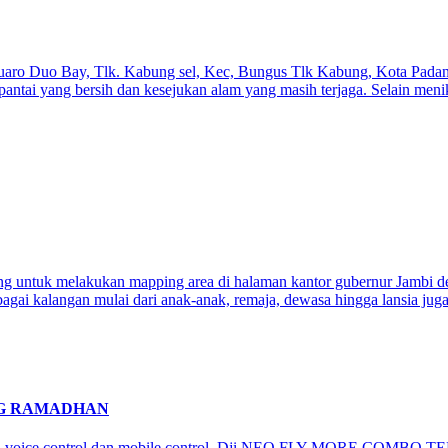
uaro Duo Bay, Tlk. Kabung sel, Kec, Bungus Tlk Kabung, Kota Padang
pantai yang bersih dan kesejukan alam yang masih terjaga. Selain men
g untuk melakukan mapping area di halaman kantor gubernur Jambi den
agai kalangan mulai dari anak-anak, remaja, dewasa hingga lansia jug
NG RAMADHAN
api voice control dan mobile control. Dji NEO FLY MORE COMBO TE