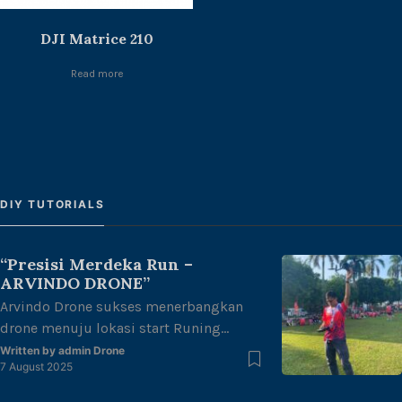
DJI Matrice 210
Read more
DIY TUTORIALS
“Presisi Merdeka Run –
ARVINDO DRONE”
Arvindo Drone sukses menerbangkan
drone menuju lokasi start Runing
untuk melakukan mapping area di
Written by
admin Drone
7 August 2025
halaman kantor gubernur Jambi dengan
tema “merdeka berlari, junjung adat