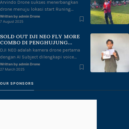
Arvindo Drone sukses menerbangkan
[…]
drone menuju lokasi start Runing
untuk melakukan mapping area di
Written by
admin Drone
7 August 2025
halaman kantor gubernur Jambi dengan
tema “merdeka berlari, junjung adat
SOLD OUT DJI NEO FLY MORE
tuah negeri” dalam rangka
COMBO DI PENGHUJUNG
kemerdekaan Republik Indonesia ke 80
RAMADHAN
DJI NEO adalah kamera drone pertama
thn. Dengan di ikuti oleh berbagai
dengan AI Subject dilengkapi voice
kalangan mulai dari anak-anak, remaja,
control dan mobile control. Dji NEO FLY
dewasa hingga lansia juga
Written by
admin Drone
27 March 2025
MORE COMBO TERJUAL HABIS Di akhir
memeriahkan acara ini.
penghujung bulan ramadhan tahun ini.
OUR SPONSORS
Arvindo Drone sangat senang bisa
bersama para pecinta photography atau
sejenisnya yang berhubungan dengan
drone, dapat menyediakan drone yang
anda inginkan adalah salah satu
kepuasan tersendiri […]