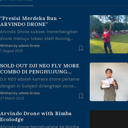
“Presisi Merdeka Run –
ARVINDO DRONE”
Arvindo Drone sukses menerbangkan
drone menuju lokasi start Runing
untuk melakukan mapping area di
Written by
admin Drone
7 August 2025
halaman kantor gubernur Jambi dengan
tema “merdeka berlari, junjung adat
SOLD OUT DJI NEO FLY MORE
tuah negeri” dalam rangka
COMBO DI PENGHUJUNG
kemerdekaan Republik Indonesia ke 80
RAMADHAN
DJI NEO adalah kamera drone pertama
thn. Dengan di ikuti oleh berbagai
dengan AI Subject dilengkapi voice
kalangan mulai dari anak-anak, remaja,
control dan mobile control. Dji NEO FLY
dewasa hingga lansia juga
Written by
admin Drone
27 March 2025
MORE COMBO TERJUAL HABIS Di akhir
memeriahkan acara ini.
penghujung bulan ramadhan tahun ini.
Arvindo Drone with Rimba
Arvindo Drone sangat senang bisa
Ecolodge
bersama para pecinta photography atau
Arvindo drone berpetualang ke Rimba
sejenisnya yang berhubungan dengan