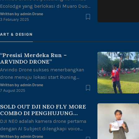
Ecolodge yang berlokasi di Muaro Duo
drone, dapat menyediakan drone yang
Bay, Tlk. Kabung sel, Kec, Bungus Tlk
anda inginkan adalah salah satu
Written by
admin Drone
3 February 2025
Kabung, Kota Padang, Sumatera barat.
kepuasan tersendiri […]
Arvindo Drone memulai hari di rimba
ART & DESIGN
ecolodge dengan menikmati keindahan
alam yang terhampar luas dengan pasir
pantai yang bersih dan kesejukan alam
“Presisi Merdeka Run –
yang masih terjaga. Selain menikmati
ARVINDO DRONE”
keindahan alamnya, kita juga menyelam
Arvindo Drone sukses menerbangkan
[…]
drone menuju lokasi start Runing
untuk melakukan mapping area di
Written by
admin Drone
7 August 2025
halaman kantor gubernur Jambi dengan
tema “merdeka berlari, junjung adat
SOLD OUT DJI NEO FLY MORE
tuah negeri” dalam rangka
COMBO DI PENGHUJUNG
kemerdekaan Republik Indonesia ke 80
RAMADHAN
DJI NEO adalah kamera drone pertama
thn. Dengan di ikuti oleh berbagai
dengan AI Subject dilengkapi voice
kalangan mulai dari anak-anak, remaja,
control dan mobile control. Dji NEO FLY
dewasa hingga lansia juga
Written by
admin Drone