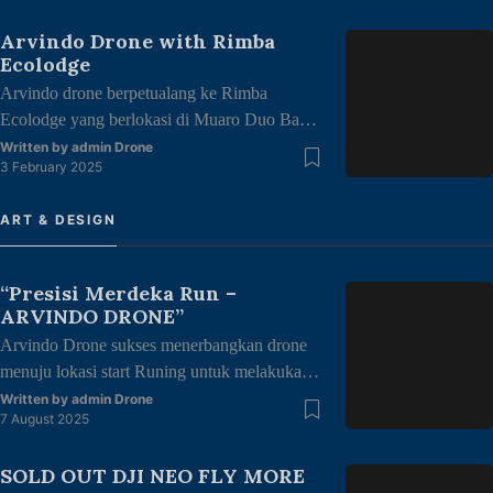
penghujung bulan ramadhan tahun ini.
Arvindo Drone with Rimba
Arvindo Drone sangat senang bisa bersama
Ecolodge
para pecinta photography atau sejenisnya
Arvindo drone berpetualang ke Rimba
yang berhubungan dengan drone, dapat
Ecolodge yang berlokasi di Muaro Duo Bay,
menyediakan drone yang anda inginkan
Tlk. Kabung sel, Kec, Bungus Tlk Kabung,
adalah salah satu kepuasan tersendiri […]
Written by
admin Drone
3 February 2025
Kota Padang, Sumatera barat. Arvindo Drone
memulai hari di rimba ecolodge dengan
ART & DESIGN
menikmati keindahan alam yang terhampar
luas dengan pasir pantai yang bersih dan
kesejukan alam yang masih terjaga. Selain
“Presisi Merdeka Run –
menikmati keindahan alamnya, kita juga
ARVINDO DRONE”
menyelam […]
Arvindo Drone sukses menerbangkan drone
menuju lokasi start Runing untuk melakukan
mapping area di halaman kantor gubernur
Written by
admin Drone
7 August 2025
Jambi dengan tema “merdeka berlari, junjung
adat tuah negeri” dalam rangka kemerdekaan
SOLD OUT DJI NEO FLY MORE
Republik Indonesia ke 80 thn. Dengan di ikuti