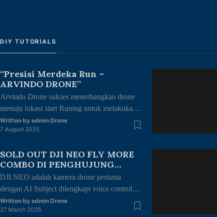
DIY TUTORIALS
“Presisi Merdeka Run –
ARVINDO DRONE”
Arvindo Drone sukses menerbangkan drone
menuju lokasi start Runing untuk melakukan
mapping area di halaman kantor gubernur
Written by
admin Drone
7 August 2025
Jambi dengan tema “merdeka berlari, junjung
adat tuah negeri” dalam rangka kemerdekaan
SOLD OUT DJI NEO FLY MORE
Republik Indonesia ke 80 thn. Dengan di ikuti
COMBO DI PENGHUJUNG
oleh berbagai kalangan mulai dari anak-anak,
RAMADHAN
DJI NEO adalah kamera drone pertama
remaja, dewasa hingga lansia juga
dengan AI Subject dilengkapi voice control
memeriahkan acara ini.
dan mobile control. Dji NEO FLY MORE
Written by
admin Drone
27 March 2025
COMBO TERJUAL HABIS Di akhir