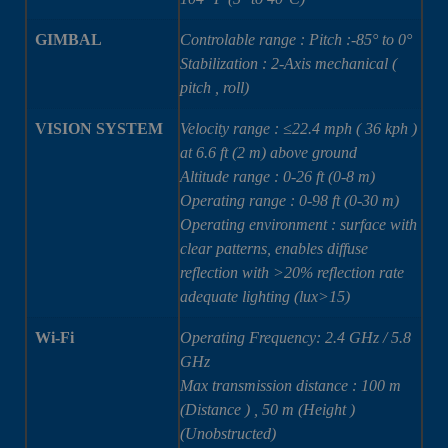
GIMBAL
Controlable range : Pitch :-85° to 0°
Stabilization : 2-Axis mechanical (
pitch , roll)
VISION SYSTEM
Velocity range : ≤22.4 mph ( 36 kph )
at 6.6 ft (2 m) above ground
Altitude range : 0-26 ft (0-8 m)
Operating range : 0-98 ft (0-30 m)
Operating environment : surface with
clear patterns, enables diffuse
reflection with >20% reflection rate
adequate lighting (lux>15)
Wi-Fi
Operating Frequency: 2.4 GHz / 5.8
GHz
Max transmission distance : 100 m
(Distance ) , 50 m (Height )
(Unobstructed)