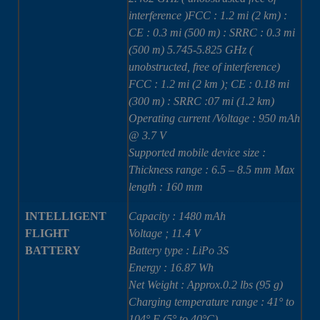
interference )FCC : 1.2 mi (2 km) :
CE : 0.3 mi (500 m) : SRRC : 0.3 mi
(500 m) 5.745-5.825 GHz (
unobstructed, free of interference)
FCC : 1.2 mi (2 km ); CE : 0.18 mi
(300 m) : SRRC :07 mi (1.2 km)
Operating current /Voltage : 950 mAh
@ 3.7 V
Supported mobile device size :
Thickness range : 6.5 – 8.5 mm Max
length : 160 mm
INTELLIGENT
Capacity : 1480 mAh
FLIGHT
Voltage ; 11.4 V
BATTERY
Battery type : LiPo 3S
Energy : 16.87 Wh
Net Weight : Approx.0.2 lbs (95 g)
Charging temperature range : 41° to
104° F (5° to 40°C)