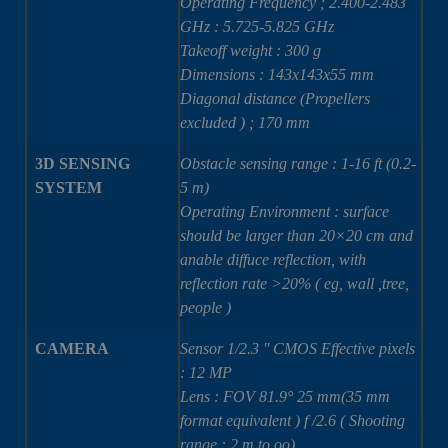
Operating Frequency ; 2.400-2.483
GHz : 5.725-5.825 GHz
Takeoff weight : 300 g
Dimensions : 143x143x55 mm
Diagonal distance (Propellers
excluded ) ; 170 mm
3D SENSING
Obstacle sensing range : 1-16 ft (0.2-
SYSTEM
5 m)
Operating Environment : surface
should be larger than 20×20 cm and
anable diffuce reflection, with
reflection rate >20% ( eg, wall ,tree,
people )
CAMERA
Sensor 1/2.3 '' CMOS Effective pixels
: 12 MP
Lens : FOV 81.9° 25 mm(35 mm
format equivalent ) f /2.6 ( Shooting
range : 2 m to oo)