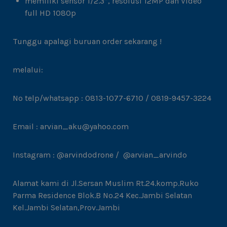
memiliki sensor 1/2.3”, resolusi 12MP dan Video
full HD 1080p
Tunggu apalagi buruan order sekarang !
melalui:
No telp/whatsapp : 0813-1077-6710 / 0819-9457-3224
Email : arvian_aku@yahoo.com
Instagram : @arvindodrone / @arvian_arvindo
Alamat kami di Jl.Sersan Muslim Rt.24.komp.Ruko
Parma Residence Blok.B No.24 Kec.Jambi Selatan
Kel.Jambi Selatan,Prov.Jambi