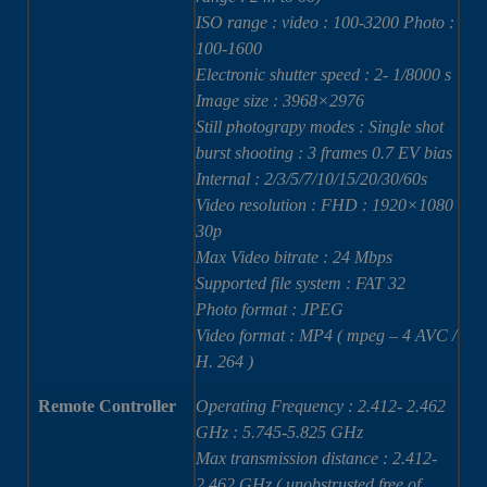
ISO range : video : 100-3200 Photo :
100-1600
Electronic shutter speed : 2- 1/8000 s
Image size : 3968×2976
Still photograpy modes : Single shot
burst shooting : 3 frames 0.7 EV bias
Internal : 2/3/5/7/10/15/20/30/60s
Video resolution : FHD : 1920×1080
30p
Max Video bitrate : 24 Mbps
Supported file system : FAT 32
Photo format : JPEG
Video format : MP4 ( mpeg – 4 AVC /
H. 264 )
Remote Controller
Operating Frequency : 2.412- 2.462
GHz : 5.745-5.825 GHz
Max transmission distance : 2.412-
2.462 GHz ( unobstrusted free of