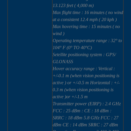
13.123 feet ( 4,000 m)
Max flight time : 16 minutes ( no wind
at a consistent 12.4 mph ( 20 kph )
Max hovering time : 15 minutes ( no
wind )
Operating temperature range : 32° to
104° F (0° TO 40°C)
Setellite positioning system : GPS/
GLONASS
Hover accuracy range : Vertical :
+/-0.1 m (when vision positioning is
active ) or +/-0.5 m Horizontal : +/-
0.3 m (when vision positioning is
active )or +/-1.5 m
Transmitter power (EIRP) : 2.4 GHz
FCC : 25 dBm : CE : 18 dBm :
SRRC : 18 dBm 5.8 GHz FCC : 27
dBm CE : 14 dBm SRRC : 27 dBm