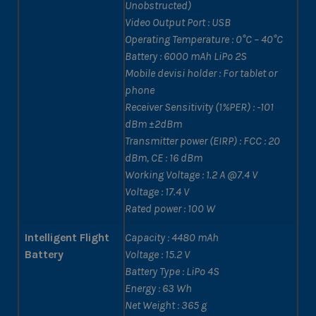
Unobstructed)
Video Output Port : USB
Operating Temperature : 0°C – 40°C
Battery : 6000 mAh LiPo 2S
Mobile devisi holder : For tablet or
phone
Receiver Sensitivity (1%PER) : -101
dBm ±2dBm
Transmitter power (EIRP) : FCC : 20
dBm, CE : 16 dBm
Working Voltage : 1.2 A @7.4 V
Voltage : 17.4 V
Rated power : 100 W
Intelligent Flight
Capacity : 4480 mAh
Battery
Voltage : 15.2 V
Battery Type : LiPo 4S
Energy : 63 Wh
Net Weight : 365 g