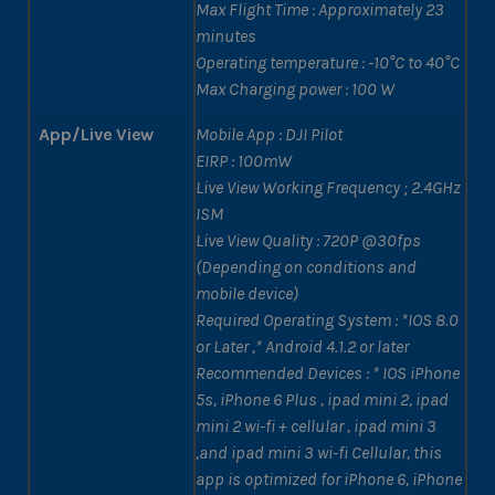
Max Flight Time : Approximately 23
minutes
Operating temperature : -10°C to 40°C
Max Charging power : 100 W
App/Live View
Mobile App : DJI Pilot
EIRP : 100mW
Live View Working Frequency ; 2.4GHz
ISM
Live View Quality : 720P @30fps
(Depending on conditions and
mobile device)
Required Operating System : *IOS 8.0
or Later ,* Android 4.1.2 or later
Recommended Devices : * IOS iPhone
5s, iPhone 6 Plus , ipad mini 2, ipad
mini 2 wi-fi + cellular , ipad mini 3
,and ipad mini 3 wi-fi Cellular, this
app is optimized for iPhone 6, iPhone