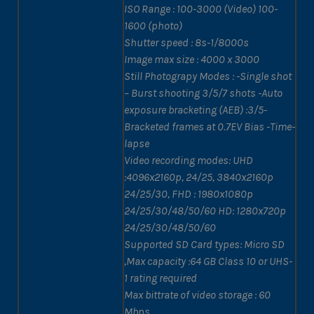
ISO Range : 100-3000 (Video) 100-
1600 (photo)
Shutter speed : 8s-1/8000s
Image max size : 4000 x 3000
Still Photograpy Modes : -Single shot
– Burst shooting 3/5/7 shots -Auto
exposure bracketing (AEB) :3/5-
Bracketed frames at 0.7EV Bias -Time-
lapse
Video recording modes: UHD
:4096x2160p, 24/25, 3840x2160p
24/25/30, FHD : 1980x1080p
24/25/30/48/50/60 HD: 1280x720p
24/25/30/48/50/60
Supported SD Card types: Micro SD
,Max capacity :64 GB Class 10 or UHS-
1 rating required
Max bittrate of video storage : 60
Mbps