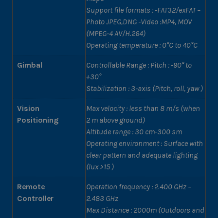
Support file formats : -FAT32/exFAT –
Photo JPEG,DNG -Video :MP4, MOV
(MPEG-4 AV/H.264)
Operating temperature : 0°C to 40°C
Gimbal
Controllable Range : Pitch : -90° to
+30°
Stabilization : 3-axis (Pitch, roll, yaw )
Vision
Max velocity : less than 8 m/s (when
Positioning
2 m above ground)
Altitude range : 30 cm-300 sm
Operating environment : Surface with
clear pattern and adequate lighting
(lux >15 )
Remote
Operation frequency : 2.400 GHz –
Controller
2.483 GHz
Max Distance : 2000m (Outdoors and