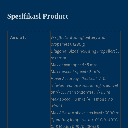
Spesifikasi Product
Aircraft
Weight (Induding battery and
propellers): 1280 g
Diagonal Size (Including Propellers) :
590 mm
Max ascent speed : 5 m/s
Max descent speed : 3 m/s
Hover Accuracy : *Vertical ⁺/- 0.1
m(when Vision Positioning is active)
or ⁺/- 0.5 m *Horizontal : ⁺/- 1.5 m
Max speed : 16 m/s (ATTI mode, no
wind )
Max Altitude above sea level : 6000 m
Operating temperature : 0° C to 40° C
GPS Mode : GPS /GLONASS