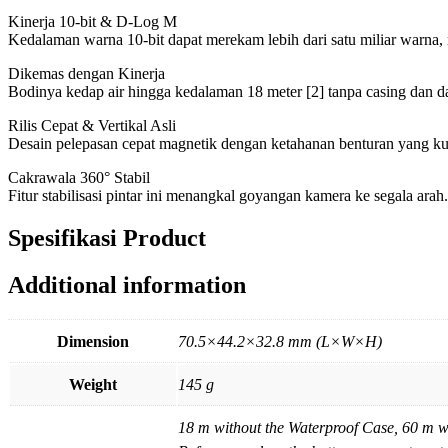
Kinerja 10-bit & D-Log M
Kedalaman warna 10-bit dapat merekam lebih dari satu miliar warna,
Dikemas dengan Kinerja
Bodinya kedap air hingga kedalaman 18 meter [2] tanpa casing dan d
Rilis Cepat & Vertikal Asli
Desain pelepasan cepat magnetik dengan ketahanan benturan yang ku
Cakrawala 360° Stabil
Fitur stabilisasi pintar ini menangkal goyangan kamera ke segala ara
Spesifikasi Product
Additional information
Dimension
70.5×44.2×32.8 mm (L×W×H)
Weight
145 g
18 m without the Waterproof Case, 60 m w