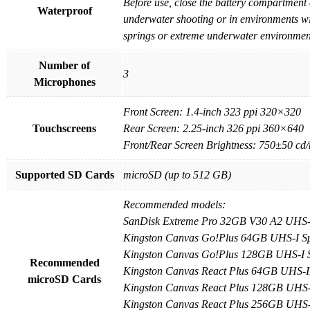
Before use, close the battery compartment 
Waterproof
underwater shooting or in environments wi
springs or extreme underwater environments
Number of
3
Microphones
Front Screen: 1.4-inch 323 ppi 320×320
Touchscreens
Rear Screen: 2.25-inch 326 ppi 360×640
Front/Rear Screen Brightness: 750±50 cd
Supported SD Cards
microSD (up to 512 GB)
Recommended models:
SanDisk Extreme Pro 32GB V30 A2 UHS-
Kingston Canvas Go!Plus 64GB UHS-I S
Kingston Canvas Go!Plus 128GB UHS-I 
Recommended
Kingston Canvas React Plus 64GB UHS-I
microSD Cards
Kingston Canvas React Plus 128GB UHS-
Kingston Canvas React Plus 256GB UHS-