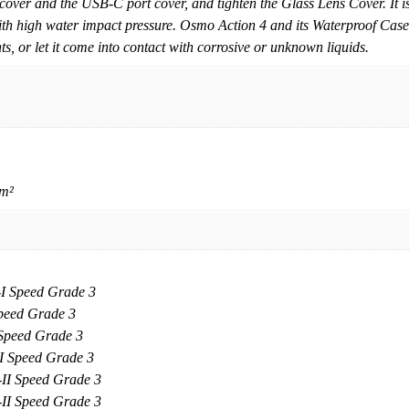
cover and the USB-C port cover, and tighten the Glass Lens Cover. It 
th high water impact pressure. Osmo Action 4 and its Waterproof Case
, or let it come into contact with corrosive or unknown liquids.
/m²
I Speed Grade 3
peed Grade 3
Speed Grade 3
I Speed Grade 3
II Speed Grade 3
II Speed Grade 3