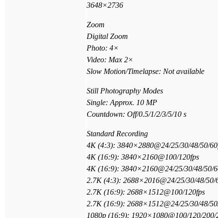
3648×2736
Zoom
Digital Zoom
Photo: 4×
Video: Max 2×
Slow Motion/Timelapse: Not available
Still Photography Modes
Single: Approx. 10 MP
Countdown: Off/0.5/1/2/3/5/10 s
Standard Recording
4K (4:3): 3840×2880@24/25/30/48/50/60
4K (16:9): 3840×2160@100/120fps
4K (16:9): 3840×2160@24/25/30/48/50/6
2.7K (4:3): 2688×2016@24/25/30/48/50/
2.7K (16:9): 2688×1512@100/120fps
2.7K (16:9): 2688×1512@24/25/30/48/50
1080p (16:9): 1920×1080@100/120/200/