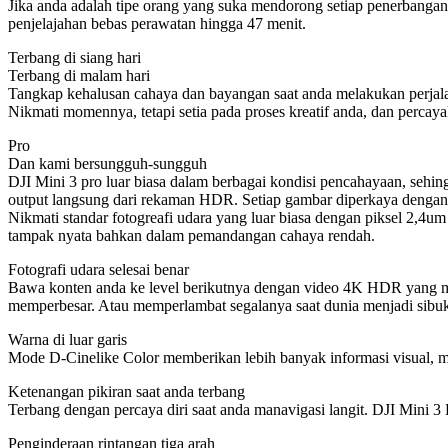
Jika anda adalah tipe orang yang suka mendorong setiap penerbangan 
penjelajahan bebas perawatan hingga 47 menit.
Terbang di siang hari
Terbang di malam hari
Tangkap kehalusan cahaya dan bayangan saat anda melakukan perjalana
Nikmati momennya, tetapi setia pada proses kreatif anda, dan perca
Pro
Dan kami bersungguh-sungguh
DJI Mini 3 pro luar biasa dalam berbagai kondisi pencahayaan, sehin
output langsung dari rekaman HDR. Setiap gambar diperkaya dengan 
Nikmati standar fotogreafi udara yang luar biasa dengan piksel 2,4um
tampak nyata bahkan dalam pemandangan cahaya rendah.
Fotografi udara selesai benar
Bawa konten anda ke level berikutnya dengan video 4K HDR yang m
memperbesar. Atau memperlambat segalanya saat dunia menjadi sibuk
Warna di luar garis
Mode D-Cinelike Color memberikan lebih banyak informasi visual, m
Ketenangan pikiran saat anda terbang
Terbang dengan percaya diri saat anda manavigasi langit. DJI Mini 3
Penginderaan rintangan tiga arah