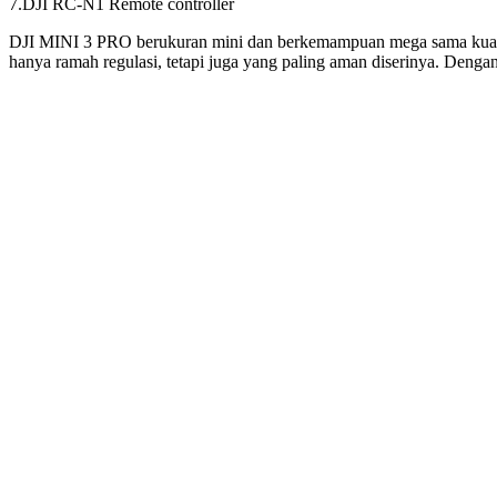
7.DJI RC-N1 Remote controller
DJI MINI 3 PRO berukuran mini dan berkemampuan mega sama kuatnya
hanya ramah regulasi, tetapi juga yang paling aman diserinya. Dengan 