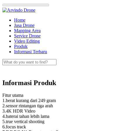
Skip
to
content
Home
Jasa Drone
Mapping Area
Service Drone
Video Editing
Produk
Informasi Terbaru
Informasi Produk
Fitur utama
1.berat kurang dari 249 gram
2.sensor rintangan tiga arah
3.4K HDR Video
4.baterai tahan lebih lama
5.true vertical shooting
6.focus track