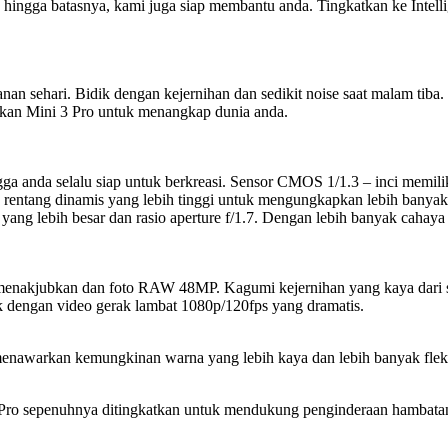
hingga batasnya, kami juga siap membantu anda. Tingkatkan ke Intellig
n sehari. Bidik dengan kejernihan dan sedikit noise saat malam tiba.
yakan Mini 3 Pro untuk menangkap dunia anda.
gga anda selalu siap untuk berkreasi. Sensor CMOS 1/1.3 – inci memil
rentang dinamis yang lebih tinggi untuk mengungkapkan lebih banyak 
 yang lebih besar dan rasio aperture f/1.7. Dengan lebih banyak cahay
enakjubkan dan foto RAW 48MP. Kagumi kejernihan yang kaya dari se
 dengan video gerak lambat 1080p/120fps yang dramatis.
enawarkan kemungkinan warna yang lebih kaya dan lebih banyak fleksi
 Pro sepenuhnya ditingkatkan untuk mendukung penginderaan hambatan a