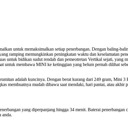
malkan untuk memaksimalkan setiap penerbangan. Dengan baling-baling
in yang ramping memungkinkan peningkatan waktu dan keselamatan pen
uas untuk bidikan sudut rendah dan pemeotretan Vertikal sejati, yang 
cermat untuk membawa MINI ke ketinggian yang belum pernah dilihat se
umitan adalah kuncinya. Dengan berat kurang dari 249 gram, Mini 3 P
ngkas membuatnya mudah dibawa saat mendaki, hari pantai, atau akhir 
enerbangan yang diperpanjang hingga 34 menit. Baterai penerbangan ce
a anda.