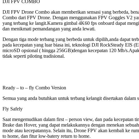
DJI FPV COMBO
DJI FPV Drone Combo akan memberikan sensasi yang berbeda, benam
Combo dari FPV Drone. Dengan menggunakan FPV Goggles V2 yang di
yang terbang ke langit.Kamera gimbal 4K60 fps onboard dapat meng
dan menikmati pemandangan yang anda lewati.
Dengan tiga mode terbang yang berbeda untuk dipilih,anda dapat ter
pada kecepatan yang luar biasa ini, teknologi DJI RockSteady EIS 
microSD opsional ( hingga 256GB)dengan kecepatan 120 Mb/s.Apakah
tidak seperti piloting tradisional.
Ready – to – fly Combo Version
Semua yang anda butuhkan untuk terbang kelangit disertakan dalam sa
Fly Safely
Saat mengemudikan dalam first – person view, dan pada kecepatan tin
Brake dan Hover, yang dapat melakukannya dengan menekan sebuah to
mode atau kecepatannya. Selain itu, Drone FPV akan kembali ke ruma
to home, dan fitur low-batery return to home.