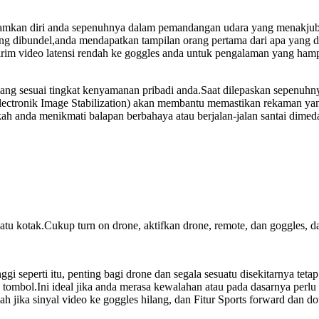
kan diri anda sepenuhnya dalam pemandangan udara yang menakjubkan
bundel,anda mendapatkan tampilan orang pertama dari apa yang dil
irim video latensi rendah ke goggles anda untuk pengalaman yang ha
bang sesuai tingkat kenyamanan pribadi anda.Saat dilepaskan sepenuh
(Electronik Image Stabilization) akan membantu memastikan rekaman y
 anda menikmati balapan berbahaya atau berjalan-jalan santai dime
tu kotak.Cukup turn on drone, aktifkan drone, remote, dan goggles, da
ggi seperti itu, penting bagi drone dan segala sesuatu disekitarnya t
mbol.Ini ideal jika anda merasa kewalahan atau pada dasarnya perlu 
h jika sinyal video ke goggles hilang, dan Fitur Sports forward dan