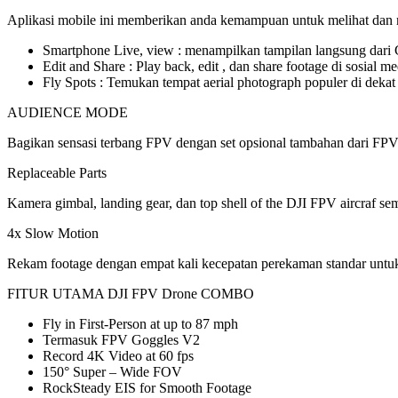
Aplikasi mobile ini memberikan anda kemampuan untuk melihat dan m
Smartphone Live, view : menampilkan tampilan langsung dari G
Edit and Share : Play back, edit , dan share footage di sosial me
Fly Spots : Temukan tempat aerial photograph populer di dek
AUDIENCE MODE
Bagikan sensasi terbang FPV dengan set opsional tambahan dari FPV 
Replaceable Parts
Kamera gimbal, landing gear, dan top shell of the DJI FPV aircraf 
4x Slow Motion
Rekam footage dengan empat kali kecepatan perekaman standar untuk
FITUR UTAMA DJI FPV Drone COMBO
Fly in First-Person at up to 87 mph
Termasuk FPV Goggles V2
Record 4K Video at 60 fps
150° Super – Wide FOV
RockSteady EIS for Smooth Footage