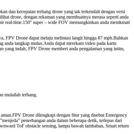
 dan kecepatan terbang drone yang tak terkendali dengan versi
ihat drone, dengan rekaman yang membuatnya merasa seperti anda
mpir real-time.150° super – wide FOV memungkinkan anda menikmati
nya, FPV Drone dapat melaju melintasi langit hingga 87 mph.Bahkan
ang anda tangkap mulus.Anda dapat merekam video pada kartu
dan yang indah, FPV Drone memberi anda pengalaman yang intim,
n mulailah terbang.
etap aman.FPV Drone dilengkapi dengan fitur yang disebut Emergency
”menjeda” penerbangan anda dalam beberapa detik, terlepas dari
 downward ToF obstacle sensing, lampu bawah tambahan, Smart return