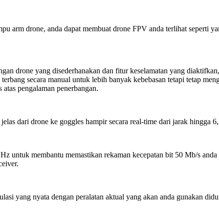
pu arm drone, anda dapat membuat drone FPV anda terlihat seperti y
gan drone yang disederhanakan dan fitur keselamatan yang diaktifkan, 
rbang secara manual untuk lebih banyak kebebasan tetapi tetap men
as atas pengalaman penerbangan.
las dari drone ke goggles hampir secara real-time dari jarak hingga 6,
8 GHz untuk membantu memastikan rekaman kecepatan bit 50 Mb/s anda te
eiver.
imulasi yang nyata dengan peralatan aktual yang akan anda gunakan 